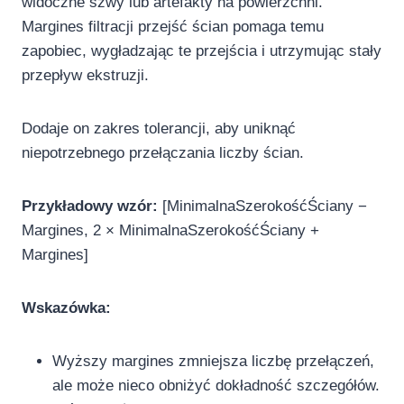
widoczne szwy lub artefakty na powierzchni.
Margines filtracji przejść ścian pomaga temu
zapobiec, wygładzając te przejścia i utrzymując stały
przepływ ekstruzji.
Dodaje on zakres tolerancji, aby uniknąć
niepotrzebnego przełączania liczby ścian.
Przykładowy wzór:
[MinimalnaSzerokośćŚciany −
Margines, 2 × MinimalnaSzerokośćŚciany +
Margines]
Wskazówka:
Wyższy margines zmniejsza liczbę przełączeń,
ale może nieco obniżyć dokładność szczegółów.