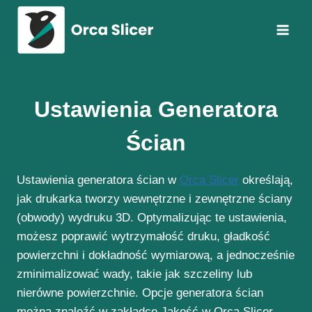
Przejdź
do
treści
Ustawienia Generatora
Ścian
Ustawienia generatora ścian w
Orca Slicer
określają,
jak drukarka tworzy wewnętrzne i zewnętrzne ściany
(obwody) wydruku 3D. Optymalizując te ustawienia,
możesz poprawić wytrzymałość druku, gładkość
powierzchni i dokładność wymiarową, a jednocześnie
zminimalizować wady, takie jak szczeliny lub
nierówne powierzchnie. Opcje generatora ścian
można znaleźć w zakładce Jakość w Orca Slicer.