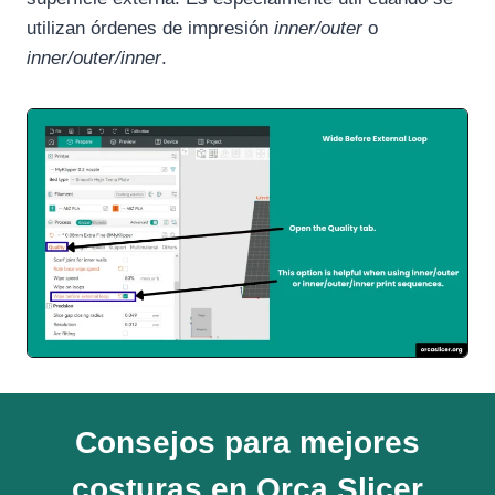
utilizan órdenes de impresión
inner/outer
o
inner/outer/inner
.
Consejos para mejores
costuras en Orca Slicer